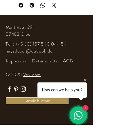
Martinstr. 29
57462 Olpe
Tel.:
+49 (0) 157 540 044 54
nayadecor@outlook.de
Impressum
Datenschutz
AGB
© 2025
Wix.com
How can we help you?
Termin buchen
1