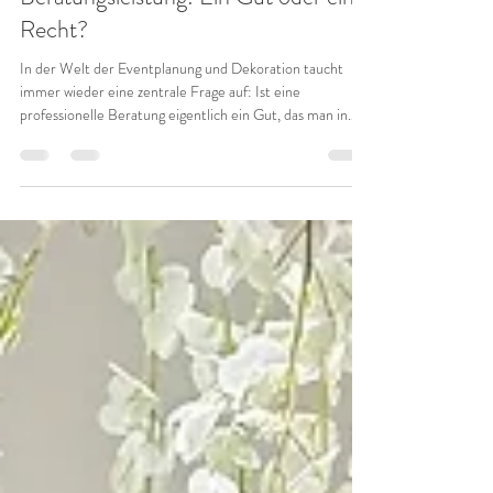
Jasmin und Amina Nayadecor Hodzic
29. Jan.
2 Min. Lesezeit
Beratungsleistung: Ein Gut oder ein
Recht?
In der Welt der Eventplanung und Dekoration taucht
immer wieder eine zentrale Frage auf: Ist eine
professionelle Beratung eigentlich ein Gut, das man in
Anspruch nimmt – oder ein Recht, das jedem zusteht?
Bei Naya Decor glauben wir: Beratung ist beides – aber
vor allem ist sie wertvoll. Unsere Erfahrung zeigt, dass
eine umfassende, ehrliche Beratung der Schlüssel zu
gelungenen Events ist. Doch wie läuft das bei uns ab?
Erstgespräch: Telefonisch oder per Videocall Wir bieten a