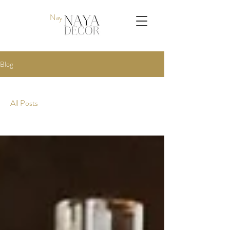
Naya Decor
Blog
All Posts